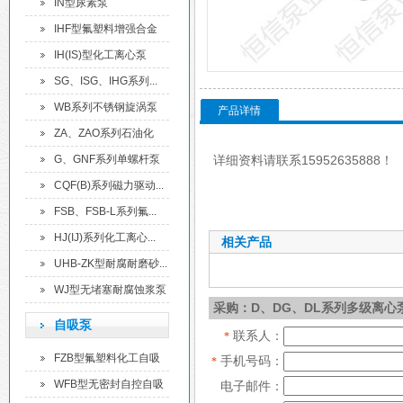
离...
IN型尿素泵
IHF型氟塑料增强合金
化...
IH(IS)型化工离心泵
SG、ISG、IHG系列...
WB系列不锈钢旋涡泵
产品详情
ZA、ZAO系列石油化
工...
G、GNF系列单螺杆泵
详细资料请联系15952635888！
CQF(B)系列磁力驱动...
FSB、FSB-L系列氟...
HJ(IJ)系列化工离心...
相关产品
UHB-ZK型耐腐耐磨砂...
WJ型无堵塞耐腐蚀浆泵
采购：D、DG、DL系列多级离心
自吸泵
联系人：
*
FZB型氟塑料化工自吸
手机号码：
*
泵
WFB型无密封自控自吸
电子邮件：