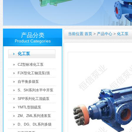
当前位置:
首页
>
产品中心
>
化工泵
产品分类
Product Categories
化工泵
CZ型标准化工泵
FJX型化工轴流泵(强
制...
自平衡多级泵
S、SH系列水平中开泵
SPP系列化工混硫泵
YMTL型脱硫泵
ZM、ZML系列渣浆泵
D、DG、DL系列多级