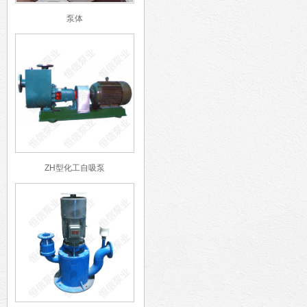
泵体
ZH型化工自吸泵