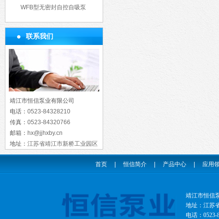
WFB型无密封自控自吸泵
联系我们
靖江市恒信泵业有限公司
电话：
0523-84328210
传真：
0523-84320766
邮箱：
hx@jjhxby.cn
地址：
江苏省靖江市新桥工业园区
首页
|
恒信简介
|
产品中心
|
应用
靖江市恒信
地址：江苏省靖
电话：0523-8