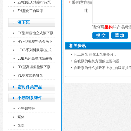
泵
采购意向描
ZW自吸无堵塞排污泵
*
述：
ZH型化工自吸泵
液下泵
请填写
采购
的产品数
FY型耐腐蚀立式液下泵
HYF型氟塑料合金液下
相关资讯
泵
LJYA系列料浆泵(立式...
化工用泵 iH化工泵主要分...
LSB系列高温浓硫酸液
自吸泵的电机方面的主要问题
下...
RY型高温熔盐液下泵
自吸泵为什么抽吸不上水_自吸泵抽不上
YL型立式长轴泵
密封件类产品
不锈钢泵铸件
不锈钢铸件
泵体
泵盖