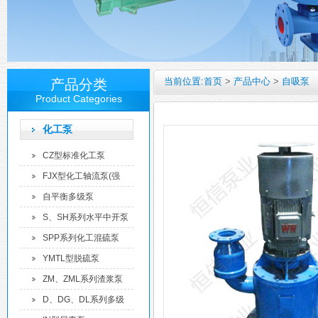
当前位置:
首页
>
产品中心
>
自吸泵
产品分类
Product Categories
化工泵
CZ型标准化工泵
FJX型化工轴流泵(强
制...
自平衡多级泵
S、SH系列水平中开泵
SPP系列化工混硫泵
YMTL型脱硫泵
ZM、ZML系列渣浆泵
D、DG、DL系列多级