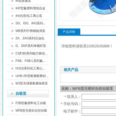
离...
IN型尿素泵
IHF型氟塑料增强合金
化...
IH(IS)型化工离心泵
SG、ISG、IHG系列...
WB系列不锈钢旋涡泵
产品详情
ZA、ZAO系列石油化
工...
G、GNF系列单螺杆泵
详细资料请联系15952635888！
CQF(B)系列磁力驱动...
FSB、FSB-L系列氟...
HJ(IJ)系列化工离心...
相关产品
UHB-ZK型耐腐耐磨砂...
WJ型无堵塞耐腐蚀浆泵
采购：WFB型无密封自控自吸泵
自吸泵
联系人：
*
FZB型氟塑料化工自吸
手机号码：
*
泵
WFB型无密封自控自吸
电子邮件：