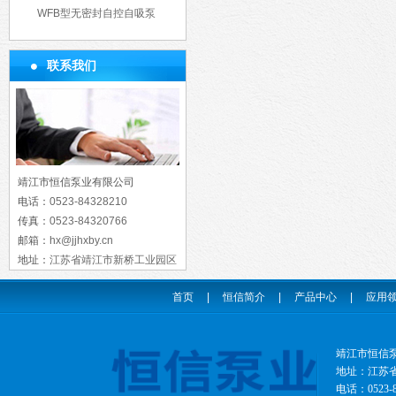
WFB型无密封自控自吸泵
联系我们
靖江市恒信泵业有限公司
电话：
0523-84328210
传真：
0523-84320766
邮箱：
hx@jjhxby.cn
地址：
江苏省靖江市新桥工业园区
首页
|
恒信简介
|
产品中心
|
应用
靖江市恒信
地址：江苏省靖
电话：0523-8