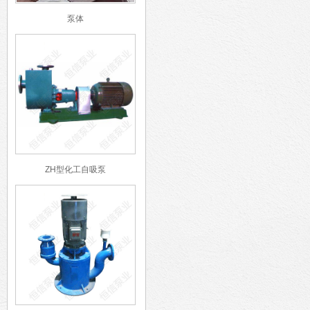
泵体
ZH型化工自吸泵