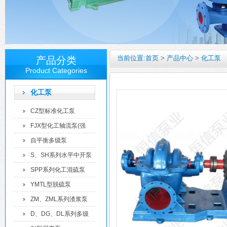
当前位置:
首页
>
产品中心
>
化工泵
产品分类
Product Categories
化工泵
CZ型标准化工泵
FJX型化工轴流泵(强
制...
自平衡多级泵
S、SH系列水平中开泵
SPP系列化工混硫泵
YMTL型脱硫泵
ZM、ZML系列渣浆泵
D、DG、DL系列多级