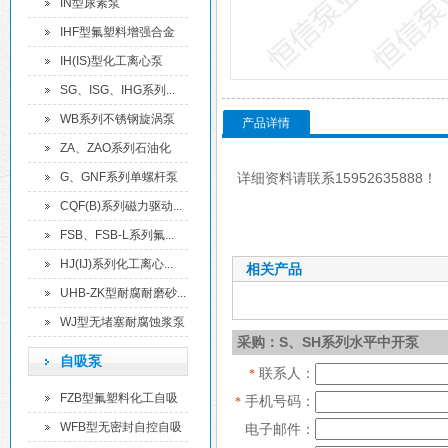
离...
IN型尿素泵
IHF型氟塑料增强合金
化...
IH(IS)型化工离心泵
SG、ISG、IHG系列...
WB系列不锈钢旋涡泵
产品详情
ZA、ZAO系列石油化
工...
G、GNF系列单螺杆泵
详细资料请联系15952635888！
CQF(B)系列磁力驱动...
FSB、FSB-L系列氟...
HJ(IJ)系列化工离心...
相关产品
UHB-ZK型耐腐耐磨砂...
WJ型无堵塞耐腐蚀浆泵
采购：S、SH系列水平中开泵
自吸泵
联系人：
*
FZB型氟塑料化工自吸
手机号码：
*
泵
WFB型无密封自控自吸
电子邮件：