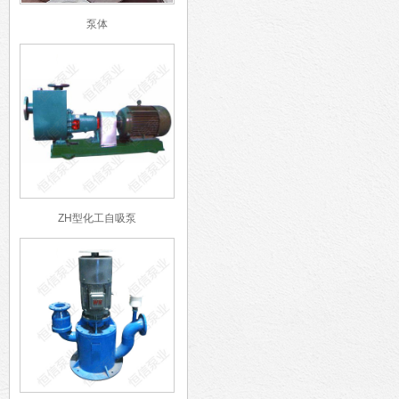
泵体
ZH型化工自吸泵