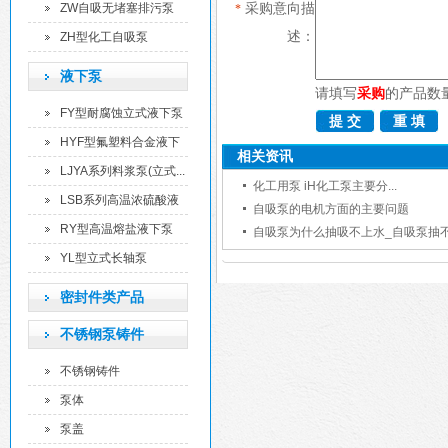
泵
采购意向描
ZW自吸无堵塞排污泵
*
述：
ZH型化工自吸泵
液下泵
请填写
采购
的产品数
FY型耐腐蚀立式液下泵
HYF型氟塑料合金液下
相关资讯
泵
LJYA系列料浆泵(立式...
化工用泵 iH化工泵主要分...
LSB系列高温浓硫酸液
自吸泵的电机方面的主要问题
下...
RY型高温熔盐液下泵
自吸泵为什么抽吸不上水_自吸泵抽不上
YL型立式长轴泵
密封件类产品
不锈钢泵铸件
不锈钢铸件
泵体
泵盖