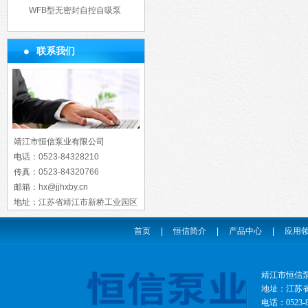
WFB型无密封自控自吸泵
联系我们
靖江市恒信泵业有限公司
电话：
0523-84328210
传真：
0523-84320766
邮箱：
hx@jjhxby.cn
地址：
江苏省靖江市新桥工业园区
首页
|
恒信简介
|
产品中心
|
应用
靖江市恒信
地址：江苏省靖
电话：0523-8