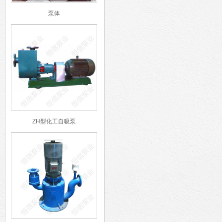
泵体
ZH型化工自吸泵