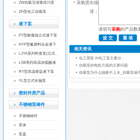
泵
采购意向描
ZW自吸无堵塞排污泵
*
述：
ZH型化工自吸泵
液下泵
请填写
采购
的产品数
FY型耐腐蚀立式液下泵
HYF型氟塑料合金液下
相关资讯
泵
LJYA系列料浆泵(立式...
化工用泵 iH化工泵主要分...
LSB系列高温浓硫酸液
自吸泵的电机方面的主要问题
下...
RY型高温熔盐液下泵
自吸泵为什么抽吸不上水_自吸泵抽不上
YL型立式长轴泵
密封件类产品
不锈钢泵铸件
不锈钢铸件
泵体
泵盖