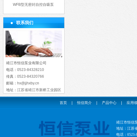
WFB型无密封自控自吸泵
联系我们
靖江市恒信泵业有限公司
电话：
0523-84328210
传真：
0523-84320766
邮箱：
hx@jjhxby.cn
地址：
江苏省靖江市新桥工业园区
首页
|
恒信简介
|
产品中心
|
应用
靖江市恒信
地址：江苏省靖
电话：0523-8