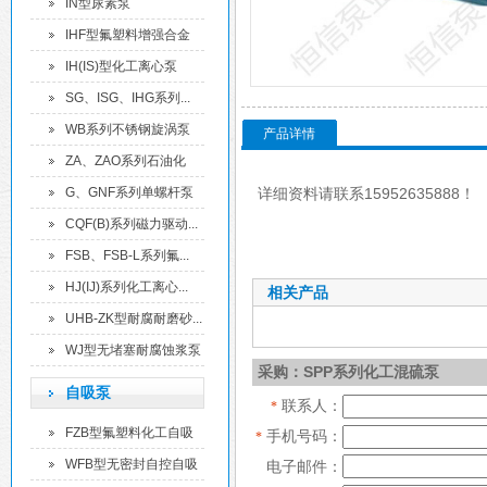
离...
IN型尿素泵
IHF型氟塑料增强合金
化...
IH(IS)型化工离心泵
SG、ISG、IHG系列...
WB系列不锈钢旋涡泵
产品详情
ZA、ZAO系列石油化
工...
G、GNF系列单螺杆泵
详细资料请联系15952635888！
CQF(B)系列磁力驱动...
FSB、FSB-L系列氟...
HJ(IJ)系列化工离心...
相关产品
UHB-ZK型耐腐耐磨砂...
WJ型无堵塞耐腐蚀浆泵
采购：SPP系列化工混硫泵
自吸泵
联系人：
*
FZB型氟塑料化工自吸
手机号码：
*
泵
WFB型无密封自控自吸
电子邮件：