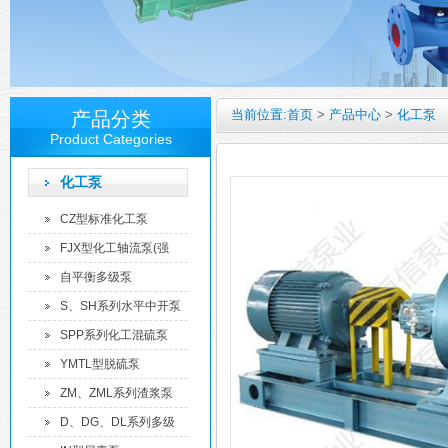
当前位置:
首页
>
产品中心
>
化工泵
产品分类
Product Categories
化工泵
CZ型标准化工泵
FJX型化工轴流泵(强
制...
自平衡多级泵
S、SH系列水平中开泵
SPP系列化工混硫泵
YMTL型脱硫泵
ZM、ZML系列渣浆泵
D、DG、DL系列多级