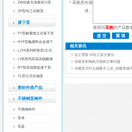
泵
采购意向描
ZW自吸无堵塞排污泵
*
述：
ZH型化工自吸泵
液下泵
请填写
采购
的产品数
FY型耐腐蚀立式液下泵
HYF型氟塑料合金液下
相关资讯
泵
LJYA系列料浆泵(立式...
化工用泵 iH化工泵主要分...
LSB系列高温浓硫酸液
自吸泵的电机方面的主要问题
下...
RY型高温熔盐液下泵
自吸泵为什么抽吸不上水_自吸泵抽不上
YL型立式长轴泵
密封件类产品
不锈钢泵铸件
不锈钢铸件
泵体
泵盖