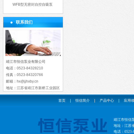
WFB型无密封自控自吸泵
联系我们
靖江市恒信泵业有限公司
电话：
0523-84328210
传真：
0523-84320766
邮箱：
hx@jjhxby.cn
地址：
江苏省靖江市新桥工业园区
首页
|
恒信简介
|
产品中心
|
应用
靖江市恒信
地址：江苏省靖
电话：0523-8