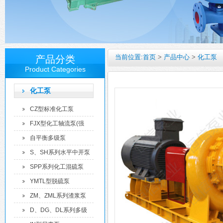
当前位置:
首页
>
产品中心
>
化工泵
产品分类
Product Categories
化工泵
CZ型标准化工泵
FJX型化工轴流泵(强
制...
自平衡多级泵
S、SH系列水平中开泵
SPP系列化工混硫泵
YMTL型脱硫泵
ZM、ZML系列渣浆泵
D、DG、DL系列多级