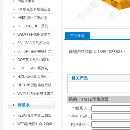
离...
IN型尿素泵
IHF型氟塑料增强合金
化...
IH(IS)型化工离心泵
SG、ISG、IHG系列...
WB系列不锈钢旋涡泵
产品详情
ZA、ZAO系列石油化
工...
G、GNF系列单螺杆泵
详细资料请联系15952635888！
CQF(B)系列磁力驱动...
FSB、FSB-L系列氟...
HJ(IJ)系列化工离心...
相关产品
UHB-ZK型耐腐耐磨砂...
WJ型无堵塞耐腐蚀浆泵
采购：YMTL型脱硫泵
自吸泵
联系人：
*
FZB型氟塑料化工自吸
手机号码：
*
泵
WFB型无密封自控自吸
电子邮件：