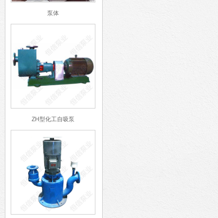
泵体
ZH型化工自吸泵